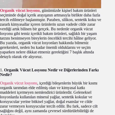
Organik vücut losyonu
, günümüzde kişisel bakım ürünleri
seçiminde doğal içerik arayışının artmasıyla birlikte daha fazla
tercih edilmeye başlanmıştır. Paraben, silikon, sentetik koku ve
zararlı kimyasallar içeren ürünlerin uzun vadede cilde zarar
verdiği artık bilinen bir gerçek. Bu nedenle organik vücut
losyonu gibi temiz içerikli bakım ürünleri, sağlıklı bir yaşam
tarzını benimseyen bireylerin öncelikli tercihi hâline geliyor.
Bu yazıda, organik vücut losyonları hakkında bilmeniz
gerekenleri, neden bu kadar önemli olduklarını ve seçim
yaparken nelere dikkat etmeniz gerektiğini 7 başlık altında
detaylı olarak ele alıyoruz.
1.
Organik Vücut Losyonu Nedir ve Diğerlerinden Farkı
Nedir?
Organik vücut losyonu
, içerdiği bileşenlerin büyük bir kısmı
organik tarımdan elde edilmiş olan ve kimyasal katkı
maddeleri içermeyen nemlendirici ürünlerdir. Geleneksel
losyonlarda kullanılan mineral yağlar, sentetik kokular ve
koruyucular yerine bitkisel yağlar, doğal esanslar ve cilde
zarar vermeyen koruyucular tercih edilir. Bu fark, sadece cilt
sağlığını değil, aynı zamanda çevresel sürdürülebilirliği de