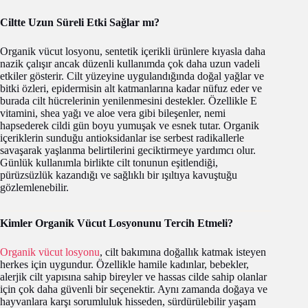
Ciltte Uzun Süreli Etki Sağlar mı?
Organik vücut losyonu, sentetik içerikli ürünlere kıyasla daha
nazik çalışır ancak düzenli kullanımda çok daha uzun vadeli
etkiler gösterir. Cilt yüzeyine uygulandığında doğal yağlar ve
bitki özleri, epidermisin alt katmanlarına kadar nüfuz eder ve
burada cilt hücrelerinin yenilenmesini destekler. Özellikle E
vitamini, shea yağı ve aloe vera gibi bileşenler, nemi
hapsederek cildi gün boyu yumuşak ve esnek tutar. Organik
içeriklerin sunduğu antioksidanlar ise serbest radikallerle
savaşarak yaşlanma belirtilerini geciktirmeye yardımcı olur.
Günlük kullanımla birlikte cilt tonunun eşitlendiği,
pürüzsüzlük kazandığı ve sağlıklı bir ışıltıya kavuştuğu
gözlemlenebilir.
Kimler Organik Vücut Losyonunu Tercih Etmeli?
Organik vücut losyonu
, cilt bakımına doğallık katmak isteyen
herkes için uygundur. Özellikle hamile kadınlar, bebekler,
alerjik cilt yapısına sahip bireyler ve hassas cilde sahip olanlar
için çok daha güvenli bir seçenektir. Aynı zamanda doğaya ve
hayvanlara karşı sorumluluk hisseden, sürdürülebilir yaşam