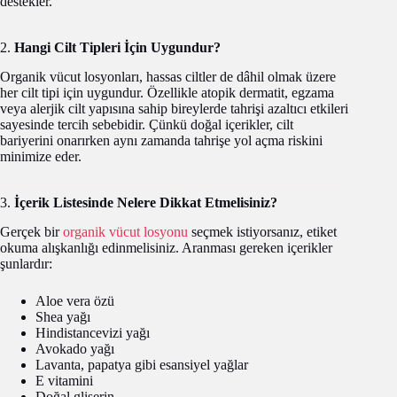
destekler.
2.
Hangi Cilt Tipleri İçin Uygundur?
Organik vücut losyonları, hassas ciltler de dâhil olmak üzere
her cilt tipi için uygundur. Özellikle atopik dermatit, egzama
veya alerjik cilt yapısına sahip bireylerde tahrişi azaltıcı etkileri
sayesinde tercih sebebidir. Çünkü doğal içerikler, cilt
bariyerini onarırken aynı zamanda tahrişe yol açma riskini
minimize eder.
3.
İçerik Listesinde Nelere Dikkat Etmelisiniz?
Gerçek bir
organik vücut losyonu
seçmek istiyorsanız, etiket
okuma alışkanlığı edinmelisiniz. Aranması gereken içerikler
şunlardır:
Aloe vera özü
Shea yağı
Hindistancevizi yağı
Avokado yağı
Lavanta, papatya gibi esansiyel yağlar
E vitamini
Doğal gliserin