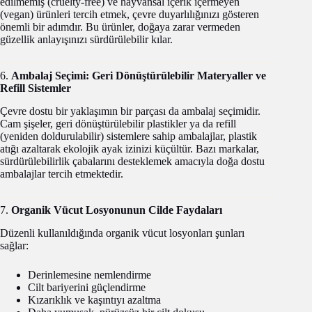
edilmemiş (cruelty-free) ve hayvansal içerik içermeyen
(vegan) ürünleri tercih etmek, çevre duyarlılığınızı gösteren
önemli bir adımdır. Bu ürünler, doğaya zarar vermeden
güzellik anlayışınızı sürdürülebilir kılar.
6.
Ambalaj Seçimi: Geri Dönüştürülebilir Materyaller ve
Refill Sistemler
Çevre dostu bir yaklaşımın bir parçası da ambalaj seçimidir.
Cam şişeler, geri dönüştürülebilir plastikler ya da refill
(yeniden doldurulabilir) sistemlere sahip ambalajlar, plastik
atığı azaltarak ekolojik ayak izinizi küçültür. Bazı markalar,
sürdürülebilirlik çabalarını desteklemek amacıyla doğa dostu
ambalajlar tercih etmektedir.
7.
Organik Vücut Losyonunun Cilde Faydaları
Düzenli kullanıldığında organik vücut losyonları şunları
sağlar:
Derinlemesine nemlendirme
Cilt bariyerini güçlendirme
Kızarıklık ve kaşıntıyı azaltma