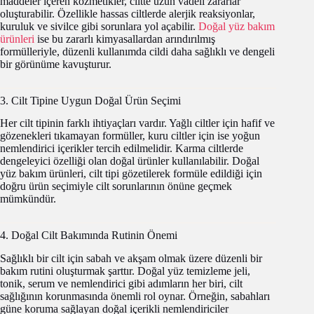
maddeler içeren kozmetikler, ciltte uzun vadeli zararlar
oluşturabilir. Özellikle hassas ciltlerde alerjik reaksiyonlar,
kuruluk ve sivilce gibi sorunlara yol açabilir.
Doğal yüz bakım
ürünleri
ise bu zararlı kimyasallardan arındırılmış
formülleriyle, düzenli kullanımda cildi daha sağlıklı ve dengeli
bir görünüme kavuşturur.
3. Cilt Tipine Uygun Doğal Ürün Seçimi
Her cilt tipinin farklı ihtiyaçları vardır. Yağlı ciltler için hafif ve
gözenekleri tıkamayan formüller, kuru ciltler için ise yoğun
nemlendirici içerikler tercih edilmelidir. Karma ciltlerde
dengeleyici özelliği olan doğal ürünler kullanılabilir. Doğal
yüz bakım ürünleri, cilt tipi gözetilerek formüle edildiği için
doğru ürün seçimiyle cilt sorunlarının önüne geçmek
mümkündür.
4. Doğal Cilt Bakımında Rutinin Önemi
Sağlıklı bir cilt için sabah ve akşam olmak üzere düzenli bir
bakım rutini oluşturmak şarttır. Doğal yüz temizleme jeli,
tonik, serum ve nemlendirici gibi adımların her biri, cilt
sağlığının korunmasında önemli rol oynar. Örneğin, sabahları
güne koruma sağlayan doğal içerikli nemlendiriciler