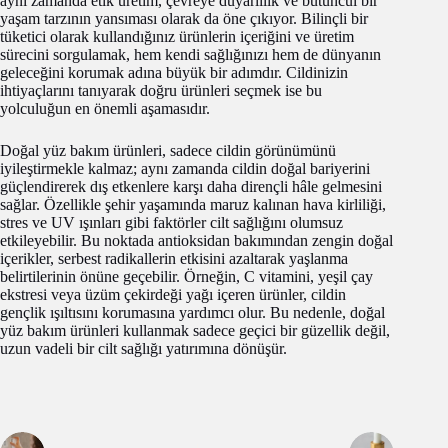
aynı zamanda etik üretim, çevreye duyarlılık ve bütüncül bir
yaşam tarzının yansıması olarak da öne çıkıyor. Bilinçli bir
tüketici olarak kullandığınız ürünlerin içeriğini ve üretim
sürecini sorgulamak, hem kendi sağlığınızı hem de dünyanın
geleceğini korumak adına büyük bir adımdır. Cildinizin
ihtiyaçlarını tanıyarak doğru ürünleri seçmek ise bu
yolculuğun en önemli aşamasıdır.
Doğal yüz bakım ürünleri, sadece cildin görünümünü
iyileştirmekle kalmaz; aynı zamanda cildin doğal bariyerini
güçlendirerek dış etkenlere karşı daha dirençli hâle gelmesini
sağlar. Özellikle şehir yaşamında maruz kalınan hava kirliliği,
stres ve UV ışınları gibi faktörler cilt sağlığını olumsuz
etkileyebilir. Bu noktada antioksidan bakımından zengin doğal
içerikler, serbest radikallerin etkisini azaltarak yaşlanma
belirtilerinin önüne geçebilir. Örneğin, C vitamini, yeşil çay
ekstresi veya üzüm çekirdeği yağı içeren ürünler, cildin
gençlik ışıltısını korumasına yardımcı olur. Bu nedenle, doğal
yüz bakım ürünleri kullanmak sadece geçici bir güzellik değil,
uzun vadeli bir cilt sağlığı yatırımına dönüşür.