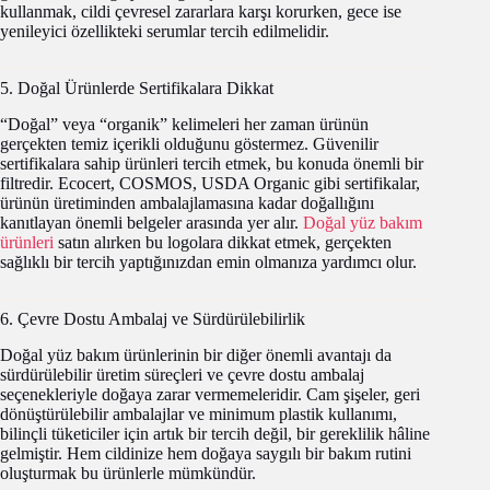
kullanmak, cildi çevresel zararlara karşı korurken, gece ise
yenileyici özellikteki serumlar tercih edilmelidir.
5. Doğal Ürünlerde Sertifikalara Dikkat
“Doğal” veya “organik” kelimeleri her zaman ürünün
gerçekten temiz içerikli olduğunu göstermez. Güvenilir
sertifikalara sahip ürünleri tercih etmek, bu konuda önemli bir
filtredir. Ecocert, COSMOS, USDA Organic gibi sertifikalar,
ürünün üretiminden ambalajlamasına kadar doğallığını
kanıtlayan önemli belgeler arasında yer alır.
Doğal yüz bakım
ürünleri
satın alırken bu logolara dikkat etmek, gerçekten
sağlıklı bir tercih yaptığınızdan emin olmanıza yardımcı olur.
6. Çevre Dostu Ambalaj ve Sürdürülebilirlik
Doğal yüz bakım ürünlerinin bir diğer önemli avantajı da
sürdürülebilir üretim süreçleri ve çevre dostu ambalaj
seçenekleriyle doğaya zarar vermemeleridir. Cam şişeler, geri
dönüştürülebilir ambalajlar ve minimum plastik kullanımı,
bilinçli tüketiciler için artık bir tercih değil, bir gereklilik hâline
gelmiştir. Hem cildinize hem doğaya saygılı bir bakım rutini
oluşturmak bu ürünlerle mümkündür.