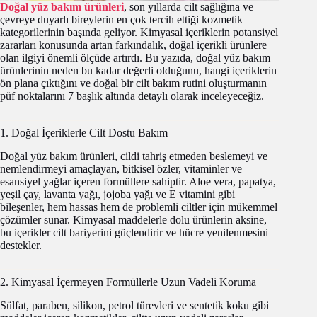
Doğal yüz bakım ürünleri
, son yıllarda cilt sağlığına ve
çevreye duyarlı bireylerin en çok tercih ettiği kozmetik
kategorilerinin başında geliyor. Kimyasal içeriklerin potansiyel
zararları konusunda artan farkındalık, doğal içerikli ürünlere
olan ilgiyi önemli ölçüde artırdı. Bu yazıda, doğal yüz bakım
ürünlerinin neden bu kadar değerli olduğunu, hangi içeriklerin
ön plana çıktığını ve doğal bir cilt bakım rutini oluşturmanın
püf noktalarını 7 başlık altında detaylı olarak inceleyeceğiz.
1. Doğal İçeriklerle Cilt Dostu Bakım
Doğal yüz bakım ürünleri, cildi tahriş etmeden beslemeyi ve
nemlendirmeyi amaçlayan, bitkisel özler, vitaminler ve
esansiyel yağlar içeren formüllere sahiptir. Aloe vera, papatya,
yeşil çay, lavanta yağı, jojoba yağı ve E vitamini gibi
bileşenler, hem hassas hem de problemli ciltler için mükemmel
çözümler sunar. Kimyasal maddelerle dolu ürünlerin aksine,
bu içerikler cilt bariyerini güçlendirir ve hücre yenilenmesini
destekler.
2. Kimyasal İçermeyen Formüllerle Uzun Vadeli Koruma
Sülfat, paraben, silikon, petrol türevleri ve sentetik koku gibi