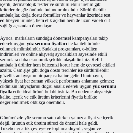
içerik, dermatolojik testler ve sürdürülebilir üretim gibi
kriterler de göz önünde bulundurulmalıdır. Sürdürülebilir
ambalajlar, doğa dostu formüller ve hayvanlar üzerinde test
edilmeyen ürünler, hem etik açıdan hem de uzun vadeli cilt
sağlığı açısından önem taşır.
Ayrıca, markaların sunduğu dönemsel kampanyaları takip
ederek uygun
yüz serumu fiyatları
ile kaliteli ürünler
edinmek mümkündür. Sadakat programları, e-bülten
indirimleri ve online alışveriş ayrıcalıkları sayesinde etkili
serumlara daha ekonomik şekilde ulaşabilirsiniz. Refill
ambalajlı ürünler hem bütçenizi korur hem de çevresel etkileri
azaltır. Cam şişe gibi doğa dostu tercihler ise sürdürülebilir
güzellik anlayışının bir parçası haline gelir. Unutmayın,
yüksek fiyat her zaman yüksek performans anlamına gelmez;
cildinizin ihtiyaçlarını doğru analiz ederek uygun
yüz serumu
fiyatları
ile ideal ürünü bulabilirsiniz. Bu nedenle alışverişte
kalite, içerik ve etik üretim kriterlerini fiyatla birlikte
değerlendirmek oldukça önemlidir.
Günümüzde yüz serumu satın alırken yalnızca fiyat ve içerik
değil, ürünün etik üretim süreci de önemli hale geldi.
Tüketiciler artık çevreye ve topluma duyarlı, vegan ve