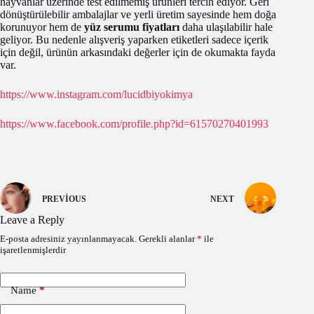
hayvanlar üzerinde test edilmemiş ürünleri tercih ediyor. Geri
dönüştürülebilir ambalajlar ve yerli üretim sayesinde hem doğa
korunuyor hem de
yüz serumu fiyatları
daha ulaşılabilir hale
geliyor. Bu nedenle alışveriş yaparken etiketleri sadece içerik
için değil, ürünün arkasındaki değerler için de okumakta fayda
var.
https://www.instagram.com/lucidbiyokimya
https://www.facebook.com/profile.php?id=61570270401993
PREVIOUS
NEXT
Leave a Reply
E-posta adresiniz yayınlanmayacak.
Gerekli alanlar
*
ile
işaretlenmişlerdir
Name
*