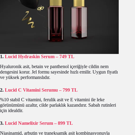
1.
Lucid Hydraskin Serum – 749 TL
Hyaluronik asit, betain ve panthenol içeriğiyle cildin nem
dengesini korur. Jel formu sayesinde hızlı emilir. Uygun fiyatlı
ve yüksek performanslıdır.
2.
Lucid C Vitamini Serumu – 799 TL
%10 stabil C vitamini, ferulik asit ve E vitamini ile leke
görünümünü azaltır, cilde parlaklık kazandırır. Sabah rutinleri
için idealdir.
3.
Lucid Namelixir Serum – 899 TL
Niasinamid, arbutin ve traneksamik asit kombinasyonuyla