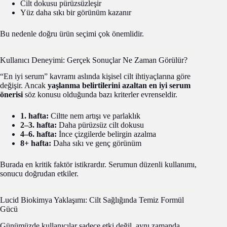
Cilt dokusu pürüzsüzleşir
Yüz daha sıkı bir görünüm kazanır
Bu nedenle doğru ürün seçimi çok önemlidir.
Kullanıcı Deneyimi: Gerçek Sonuçlar Ne Zaman Görülür?
“En iyi serum” kavramı aslında kişisel cilt ihtiyaçlarına göre
değişir. Ancak
yaşlanma belirtilerini azaltan en iyi serum
önerisi
söz konusu olduğunda bazı kriterler evrenseldir.
1. hafta:
Ciltte nem artışı ve parlaklık
2–3. hafta:
Daha pürüzsüz cilt dokusu
4–6. hafta:
İnce çizgilerde belirgin azalma
8+ hafta:
Daha sıkı ve genç görünüm
Burada en kritik faktör istikrardır. Serumun düzenli kullanımı,
sonucu doğrudan etkiler.
Lucid Biokimya Yaklaşımı: Cilt Sağlığında Temiz Formül
Gücü
Günümüzde kullanıcılar sadece etki değil, aynı zamanda