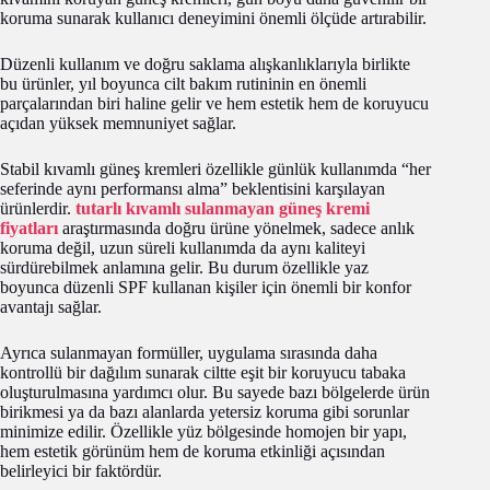
koruma sunarak kullanıcı deneyimini önemli ölçüde artırabilir.
Düzenli kullanım ve doğru saklama alışkanlıklarıyla birlikte
bu ürünler, yıl boyunca cilt bakım rutininin en önemli
parçalarından biri haline gelir ve hem estetik hem de koruyucu
açıdan yüksek memnuniyet sağlar.
Stabil kıvamlı güneş kremleri özellikle günlük kullanımda “her
seferinde aynı performansı alma” beklentisini karşılayan
ürünlerdir.
tutarlı kıvamlı sulanmayan güneş kremi
fiyatları
araştırmasında doğru ürüne yönelmek, sadece anlık
koruma değil, uzun süreli kullanımda da aynı kaliteyi
sürdürebilmek anlamına gelir. Bu durum özellikle yaz
boyunca düzenli SPF kullanan kişiler için önemli bir konfor
avantajı sağlar.
Ayrıca sulanmayan formüller, uygulama sırasında daha
kontrollü bir dağılım sunarak ciltte eşit bir koruyucu tabaka
oluşturulmasına yardımcı olur. Bu sayede bazı bölgelerde ürün
birikmesi ya da bazı alanlarda yetersiz koruma gibi sorunlar
minimize edilir. Özellikle yüz bölgesinde homojen bir yapı,
hem estetik görünüm hem de koruma etkinliği açısından
belirleyici bir faktördür.