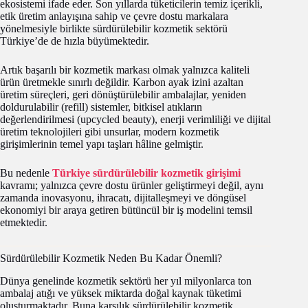
ekosistemi ifade eder. Son yıllarda tüketicilerin temiz içerikli,
etik üretim anlayışına sahip ve çevre dostu markalara
yönelmesiyle birlikte sürdürülebilir kozmetik sektörü
Türkiye’de de hızla büyümektedir.
Artık başarılı bir kozmetik markası olmak yalnızca kaliteli
ürün üretmekle sınırlı değildir. Karbon ayak izini azaltan
üretim süreçleri, geri dönüştürülebilir ambalajlar, yeniden
doldurulabilir (refill) sistemler, bitkisel atıkların
değerlendirilmesi (upcycled beauty), enerji verimliliği ve dijital
üretim teknolojileri gibi unsurlar, modern kozmetik
girişimlerinin temel yapı taşları hâline gelmiştir.
Bu nedenle
Türkiye sürdürülebilir kozmetik girişimi
kavramı; yalnızca çevre dostu ürünler geliştirmeyi değil, aynı
zamanda inovasyonu, ihracatı, dijitalleşmeyi ve döngüsel
ekonomiyi bir araya getiren bütüncül bir iş modelini temsil
etmektedir.
Sürdürülebilir Kozmetik Neden Bu Kadar Önemli?
Dünya genelinde kozmetik sektörü her yıl milyonlarca ton
ambalaj atığı ve yüksek miktarda doğal kaynak tüketimi
oluşturmaktadır. Buna karşılık sürdürülebilir kozmetik