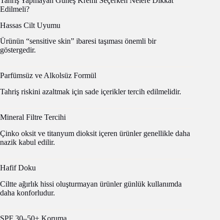
Tahriş Yapmayan Güneş Kremi Seçerken Nelere Dikkat
Edilmeli?
Hassas Cilt Uyumu
Ürünün “sensitive skin” ibaresi taşıması önemli bir
göstergedir.
Parfümsüz ve Alkolsüz Formül
Tahriş riskini azaltmak için sade içerikler tercih edilmelidir.
Mineral Filtre Tercihi
Çinko oksit ve titanyum dioksit içeren ürünler genellikle daha
nazik kabul edilir.
Hafif Doku
Ciltte ağırlık hissi oluşturmayan ürünler günlük kullanımda
daha konforludur.
SPF 30–50+ Koruma