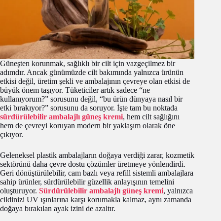
Güneşten korunmak, sağlıklı bir cilt için vazgeçilmez bir
adımdır. Ancak günümüzde cilt bakımında yalnızca ürünün
etkisi değil, üretim şekli ve ambalajının çevreye olan etkisi de
büyük önem taşıyor. Tüketiciler artık sadece “ne
kullanıyorum?” sorusunu değil, “bu ürün dünyaya nasıl bir
etki bırakıyor?” sorusunu da soruyor. İşte tam bu noktada
sürdürülebilir ambalajlı güneş kremi
, hem cilt sağlığını
hem de çevreyi koruyan modern bir yaklaşım olarak öne
çıkıyor.
Geleneksel plastik ambalajların doğaya verdiği zarar, kozmetik
sektörünü daha çevre dostu çözümler üretmeye yönlendirdi.
Geri dönüştürülebilir, cam bazlı veya refill sistemli ambalajlara
sahip ürünler, sürdürülebilir güzellik anlayışının temelini
oluşturuyor.
Sürdürülebilir ambalajlı güneş kremi
, yalnızca
cildinizi UV ışınlarına karşı korumakla kalmaz, aynı zamanda
doğaya bırakılan ayak izini de azaltır.