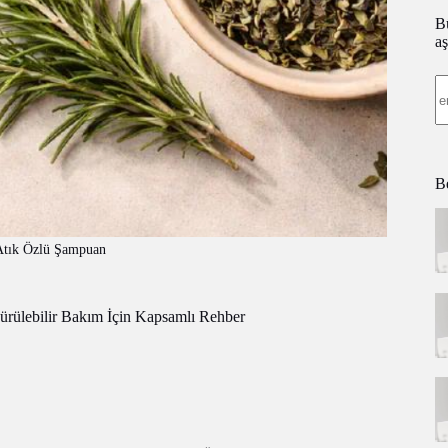
Bü
aş
Be
 Atık Özlü Şampuan
ürülebilir Bakım İçin Kapsamlı Rehber