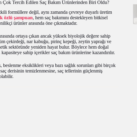
n Çok Tercih Edilen Saç Bakım Ürünlerinden Biri Oldu?
etkili formüllere değil, aynı zamanda çevreye duyarlı üretim
tık özlü şampuan
, hem saç bakımını destekleyen bitkisel
enilikçi ürünler arasında öne çıkmaktadır.
 sırasında ortaya çıkan ancak yüksek biyolojik değere sahip
züm çekirdeği, nar kabuğu, pirinç kepeği, zeytin yaprağı ve
zmetik sektöründe yeniden hayat bulur. Böylece hem doğal
kapasiteye sahip içerikler saç bakım ürünlerine kazandırılır.
, beslenme eksiklikleri veya bazı sağlık sorunları gibi birçok
saç derisinin temizlenmesine, saç tellerinin güçlenmiş
labilir.