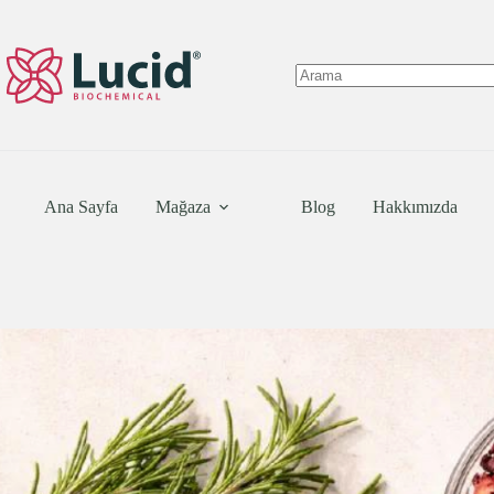
Skip
to
content
No
results
Ana Sayfa
Mağaza
Blog
Hakkımızda