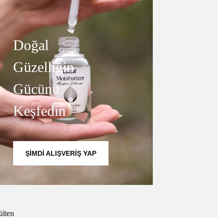
Doğal
Güzelliğin
Gücünü
Keşfedin
ŞIMDI ALIŞVERIŞ YAP
ülten