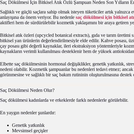
Saç Dökülmesi İçin Bitkisel Atık Özlü Şampuan Neden Son Yılların E
Sağlıklı ve güçlü saçlara sahip olmak isteyen tüketiciler artık yalnızca 
anlayışına da önem veriyor. Bu nedenle
saç dökülmesi için bitkisel a
aktifleri hem de sürdürülebilir kozmetik yaklaşımını bir araya getiren y
Bitkisel atık özleri (upcycled botanical extracts), gıda ve tarım üretimi
bitkisel yan ürünlerin değerlendirilmesiyle elde edilir. Kahve posası, ü
çay posası gibi değerli kaynaklar, ileri ekstraksiyon yöntemleriyle ko
kaynakların verimli kullanılması desteklenir hem de yüksek antioksidan 
Elbette saç dökülmesinin hormonal değişiklikler, genetik yatkınlık, stres
nedeni olabilir. Kozmetik şampuanlar bu nedenleri tedavi etmez; ancak 
görünmesine ve sağlıklı bir saç bakım rutininin oluşturulmasına destek o
Saç Dökülmesi Neden Olur?
Saç dökülmesi kadınlarda ve erkeklerde farklı nedenlerle görülebilir.
En yaygın nedenler şunlardır:
Genetik yatkınlık
Mevsimsel geçişler