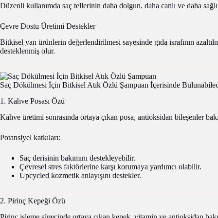
Düzenli kullanımda saç tellerinin daha dolgun, daha canlı ve daha sağlı
Çevre Dostu Üretimi Destekler
Bitkisel yan ürünlerin değerlendirilmesi sayesinde gıda israfının azaltıl
desteklenmiş olur.
Saç Dökülmesi İçin Bitkisel Atık Özlü Şampuan İçerisinde Bulunabilec
1. Kahve Posası Özü
Kahve üretimi sonrasında ortaya çıkan posa, antioksidan bileşenler bak
Potansiyel katkıları:
Saç derisinin bakımını destekleyebilir.
Çevresel stres faktörlerine karşı korumaya yardımcı olabilir.
Upcycled kozmetik anlayışını destekler.
2. Pirinç Kepeği Özü
Pirinç işleme sürecinde ortaya çıkan kepek, vitamin ve antioksidan b