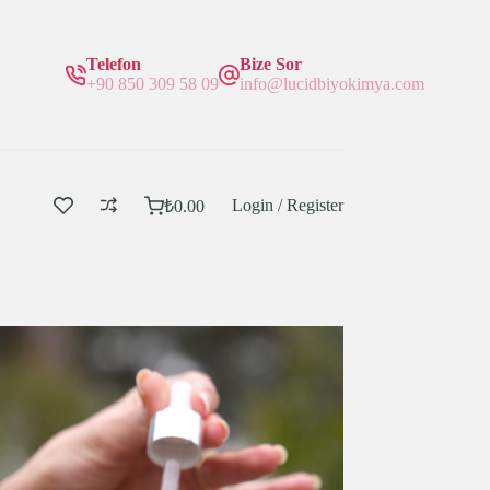
Telefon
Bize Sor
+90 850 309 58 09
info@lucidbiyokimya.com
Login / Register
₺
0.00
Sepetim