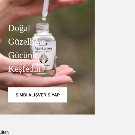
Doğal
Güzelliğin
Gücünü
Keşfedin
ŞIMDI ALIŞVERIŞ YAP
ülten