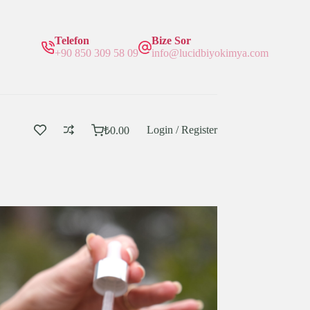
Telefon
Bize Sor
+90 850 309 58 09
info@lucidbiyokimya.com
Login / Register
₺
0.00
Sepetim