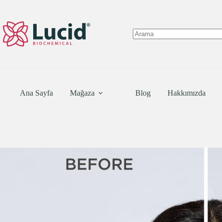
Skip
to
content
No
results
Ana Sayfa
Mağaza
Blog
Hakkımızda