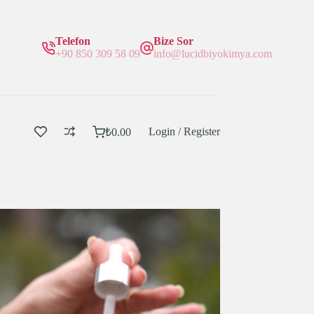
Telefon
Bize Sor
+90 850 309 58 09
info@lucidbiyokimya.com
Login / Register
₺
0.00
Sepetim