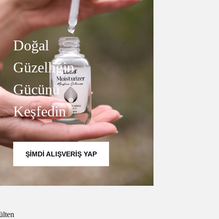
Doğal
Güzelliğin
Gücünü
Keşfedin
ŞIMDI ALIŞVERIŞ YAP
ülten