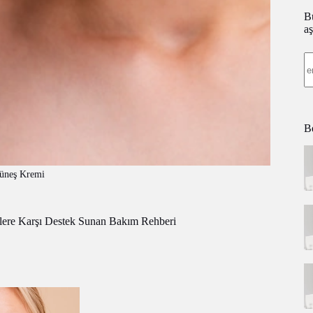
Bü
aş
Be
Güneş Kremi
elere Karşı Destek Sunan Bakım Rehberi