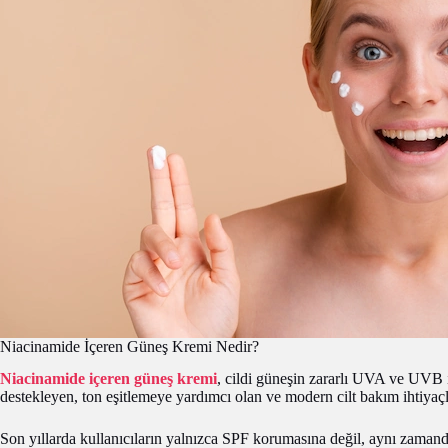
Niacinamide İçeren Güneş Kremi Nedir?
Niacinamide içeren güneş kremi
, cildi güneşin zararlı UVA ve UVB ı
destekleyen, ton eşitlemeye yardımcı olan ve modern cilt bakım ihtiyaçl
Son yıllarda kullanıcıların yalnızca SPF korumasına değil, aynı zamanda