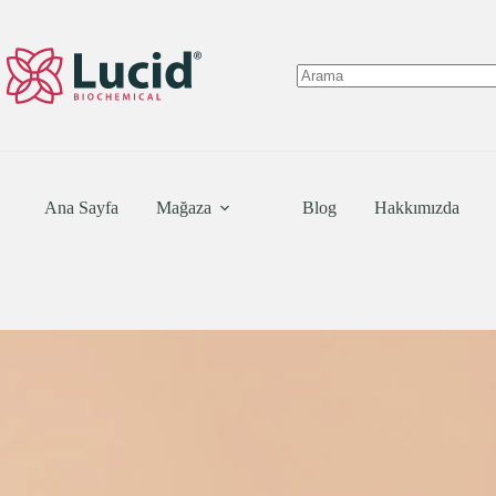
Skip
to
content
No
results
Ana Sayfa
Mağaza
Blog
Hakkımızda