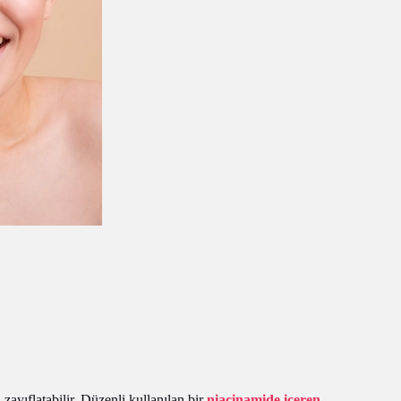
i zayıflatabilir. Düzenli kullanılan bir
niacinamide içeren