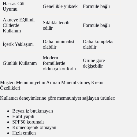
Hassas Cilt
Genellikle yüksek
Formüle bağlı
Uyumu
Akneye Eğilimli
Sıklıkla tercih
Ciltlerde
Formüle bağlı
edilir
Kullanım
Daha minimalist
Daha kompleks
İçerik Yaklaşımı
olabilir
olabilir
Modern
Ürüne göre
Günlük Kullanım
formüllerde
değişebilir
oldukça konforlu
Müşteri Memnuniyetini Artıran Mineral Güneş Kremi
Özellikleri
Kullanıcı deneyimlerine göre memnuniyet sağlayan ürünler:
Beyaz iz bırakmayan
Hafif yapılı
SPF50 korumalı
Komedojenik olmayan
Hızlı emilen