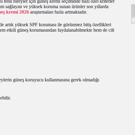
tenli bireyler için güneş kremi seçiminde bazı özel kriterler
nüm sağlayan ve yüksek koruma sunan ürünler son yıllarda
üneş kremi 2026
araştırmaları hızla artmaktadır.
nde artık yüksek SPF koruması ile görünmez bitiş özellikleri
 hem etkili güneş korumasından faydalanabilmekte hem de cilt
ireylerin güneş koruyucu kullanmasına gerek olmadığı
ebilir.