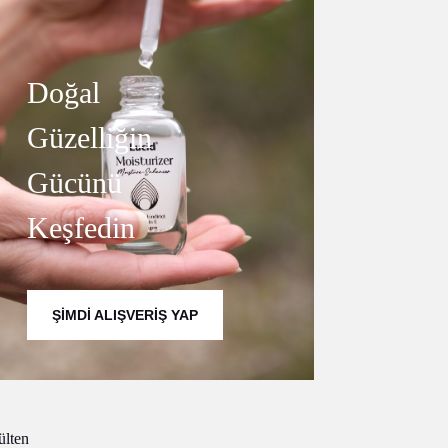
Doğal
Güzelliğin
Gücünü
Keşfedin
ŞIMDI ALIŞVERIŞ YAP
ülten