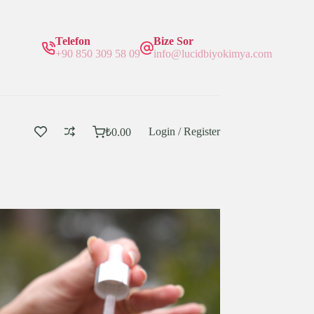
Telefon
Bize Sor
+90 850 309 58 09
info@lucidbiyokimya.com
Login / Register
₺
0.00
Sepetim