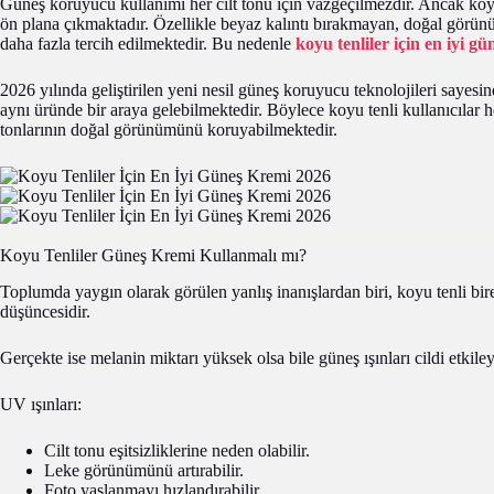
Güneş koruyucu kullanımı her cilt tonu için vazgeçilmezdir. Ancak koyu 
ön plana çıkmaktadır. Özellikle beyaz kalıntı bırakmayan, doğal görü
daha fazla tercih edilmektedir. Bu nedenle
koyu tenliler için en iyi g
2026 yılında geliştirilen yeni nesil güneş koruyucu teknolojileri sayesi
aynı üründe bir araya gelebilmektedir. Böylece koyu tenli kullanıcılar
tonlarının doğal görünümünü koruyabilmektedir.
Koyu Tenliler Güneş Kremi Kullanmalı mı?
Toplumda yaygın olarak görülen yanlış inanışlardan biri, koyu tenli b
düşüncesidir.
Gerçekte ise melanin miktarı yüksek olsa bile güneş ışınları cildi etkiley
UV ışınları:
Cilt tonu eşitsizliklerine neden olabilir.
Leke görünümünü artırabilir.
Foto yaşlanmayı hızlandırabilir.