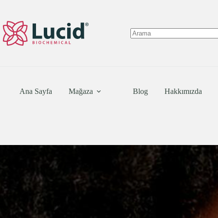
Skip
to
content
No
results
Ana Sayfa
Mağaza
Blog
Hakkımızda