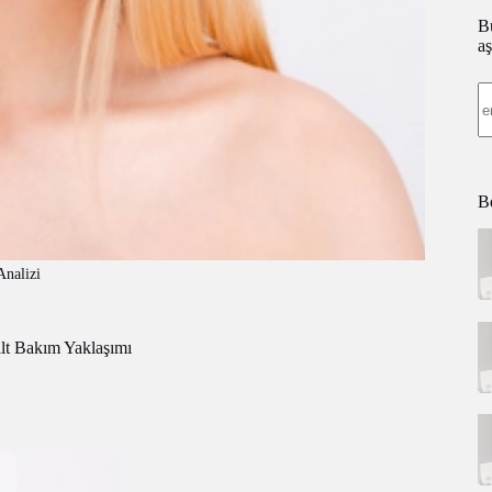
Bü
aş
Be
Analizi
ilt Bakım Yaklaşımı