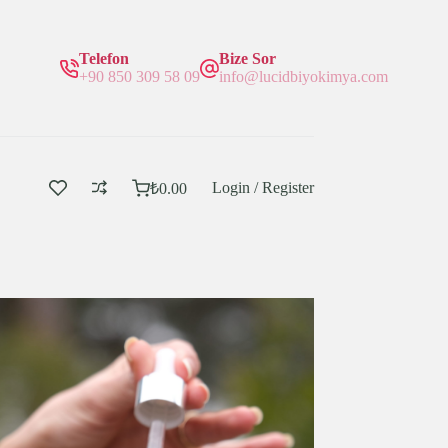
Telefon
Bize Sor
+90 850 309 58 09
info@lucidbiyokimya.com
Login / Register
₺
0.00
Sepetim