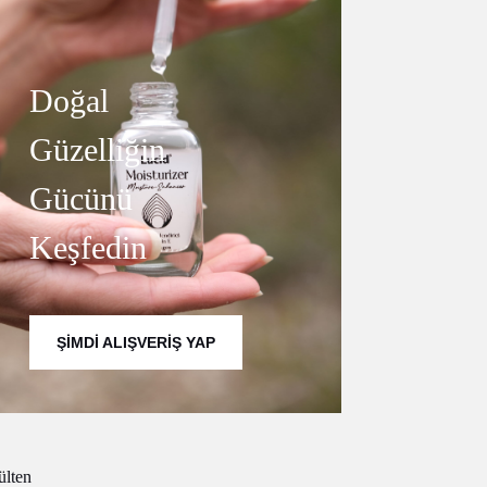
Doğal
Güzelliğin
Gücünü
Keşfedin
ŞIMDI ALIŞVERIŞ YAP
ülten