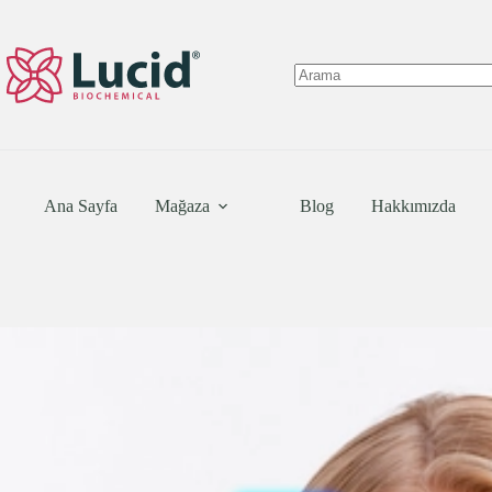
Skip
to
content
No
results
Ana Sayfa
Mağaza
Blog
Hakkımızda