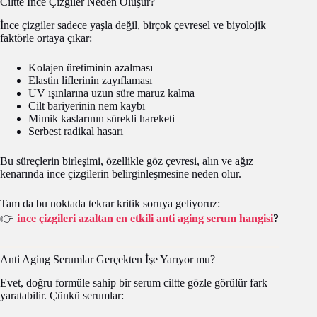
Ciltte İnce Çizgiler Neden Oluşur?
İnce çizgiler sadece yaşla değil, birçok çevresel ve biyolojik
faktörle ortaya çıkar:
Kolajen üretiminin azalması
Elastin liflerinin zayıflaması
UV ışınlarına uzun süre maruz kalma
Cilt bariyerinin nem kaybı
Mimik kaslarının sürekli hareketi
Serbest radikal hasarı
Bu süreçlerin birleşimi, özellikle göz çevresi, alın ve ağız
kenarında ince çizgilerin belirginleşmesine neden olur.
Tam da bu noktada tekrar kritik soruya geliyoruz:
👉
ince çizgileri azaltan en etkili anti aging serum hangisi
?
Anti Aging Serumlar Gerçekten İşe Yarıyor mu?
Evet, doğru formüle sahip bir serum ciltte gözle görülür fark
yaratabilir. Çünkü serumlar: