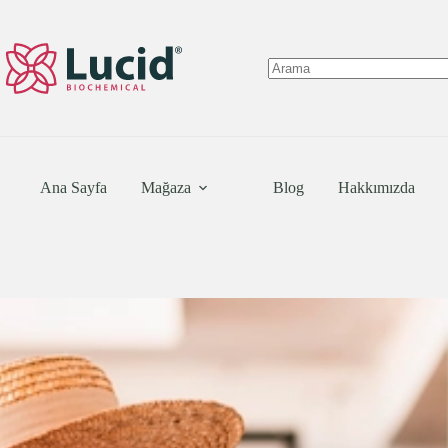
Skip
to
content
No
results
Ana Sayfa
Mağaza
Blog
Hakkımızda