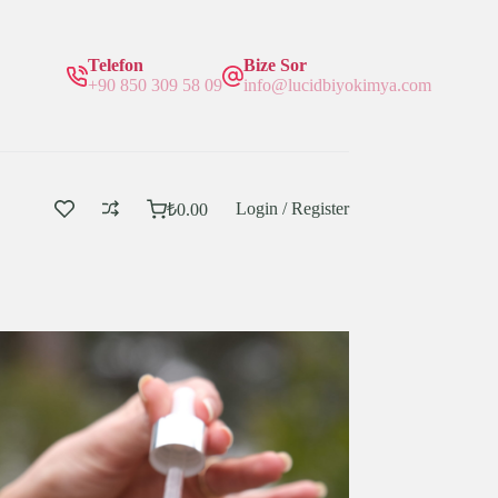
Telefon
Bize Sor
+90 850 309 58 09
info@lucidbiyokimya.com
Login / Register
₺
0.00
Sepetim