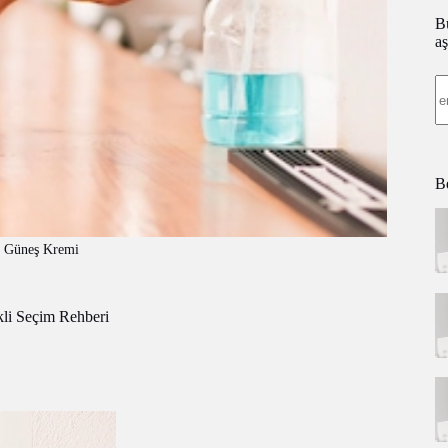
Bü
aş
Be
i Güneş Kremi
kli Seçim Rehberi