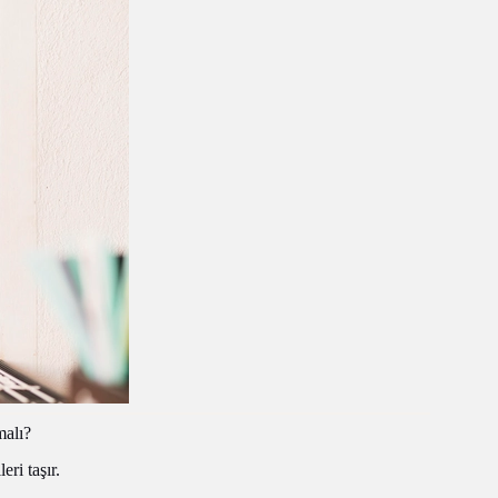
malı?
eri taşır.