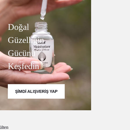
Doğal
Güzelliğin
Gücünü
Keşfedin
ŞIMDI ALIŞVERIŞ YAP
ülten