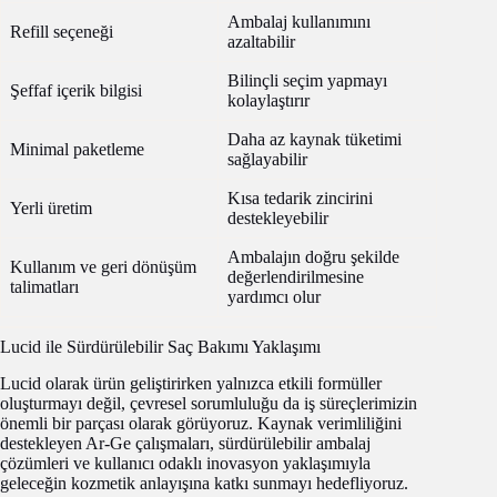
Ambalaj kullanımını
Refill seçeneği
azaltabilir
Bilinçli seçim yapmayı
Şeffaf içerik bilgisi
kolaylaştırır
Daha az kaynak tüketimi
Minimal paketleme
sağlayabilir
Kısa tedarik zincirini
Yerli üretim
destekleyebilir
Ambalajın doğru şekilde
Kullanım ve geri dönüşüm
değerlendirilmesine
talimatları
yardımcı olur
Lucid ile Sürdürülebilir Saç Bakımı Yaklaşımı
Lucid olarak ürün geliştirirken yalnızca etkili formüller
oluşturmayı değil, çevresel sorumluluğu da iş süreçlerimizin
önemli bir parçası olarak görüyoruz. Kaynak verimliliğini
destekleyen Ar-Ge çalışmaları, sürdürülebilir ambalaj
çözümleri ve kullanıcı odaklı inovasyon yaklaşımıyla
geleceğin kozmetik anlayışına katkı sunmayı hedefliyoruz.