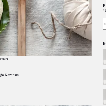
Bü
aş
Be
rünler
oğa Kazansın