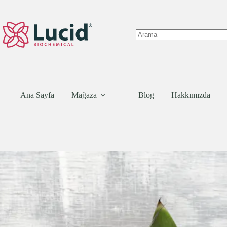
Skip
to
content
No
results
Ana Sayfa
Mağaza
Blog
Hakkımızda