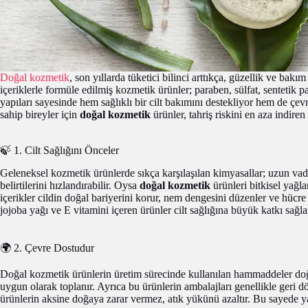
Doğal kozmetik
, son yıllarda tüketici bilinci arttıkça, güzellik ve b
içeriklerle formüle edilmiş kozmetik ürünler; paraben, sülfat, sentetik p
yapıları sayesinde hem sağlıklı bir cilt bakımını destekliyor hem de çevre
sahip bireyler için
doğal kozmetik
ürünler, tahriş riskini en aza indiren 
🍃 1. Cilt Sağlığını Önceler
Geleneksel kozmetik ürünlerde sıkça karşılaşılan kimyasallar; uzun vaded
belirtilerini hızlandırabilir. Oysa
doğal kozmetik
ürünleri bitkisel yağla
içerikler cildin doğal bariyerini korur, nem dengesini düzenler ve hücre
jojoba yağı ve E vitamini içeren ürünler cilt sağlığına büyük katkı sağla
🌍 2. Çevre Dostudur
Doğal kozmetik ürünlerin üretim sürecinde kullanılan hammaddeler doğa
uygun olarak toplanır. Ayrıca bu ürünlerin ambalajları genellikle geri dö
ürünlerin aksine doğaya zarar vermez, atık yükünü azaltır. Bu sayede y