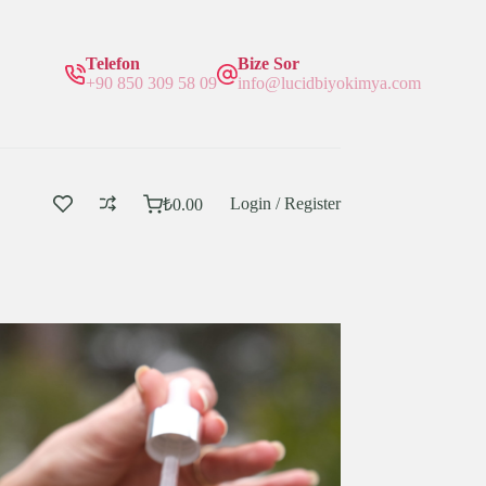
Telefon
Bize Sor
+90 850 309 58 09
info@lucidbiyokimya.com
Login / Register
₺
0.00
Sepetim