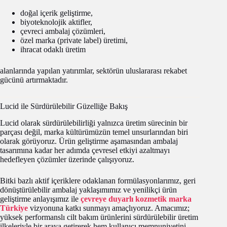
doğal içerik geliştirme,
biyoteknolojik aktifler,
çevreci ambalaj çözümleri,
özel marka (private label) üretimi,
ihracat odaklı üretim
alanlarında yapılan yatırımlar, sektörün uluslararası rekabet
gücünü artırmaktadır.
Lucid ile Sürdürülebilir Güzelliğe Bakış
Lucid olarak sürdürülebilirliği yalnızca üretim sürecinin bir
parçası değil, marka kültürümüzün temel unsurlarından biri
olarak görüyoruz. Ürün geliştirme aşamasından ambalaj
tasarımına kadar her adımda çevresel etkiyi azaltmayı
hedefleyen çözümler üzerinde çalışıyoruz.
Bitki bazlı aktif içeriklere odaklanan formülasyonlarımız, geri
dönüştürülebilir ambalaj yaklaşımımız ve yenilikçi ürün
geliştirme anlayışımız ile
çevreye duyarlı kozmetik marka
Türkiye
vizyonuna katkı sunmayı amaçlıyoruz. Amacımız;
yüksek performanslı cilt bakım ürünlerini sürdürülebilir üretim
ilkeleriyle bir araya getirerek hem kullanıcı memnuniyetini