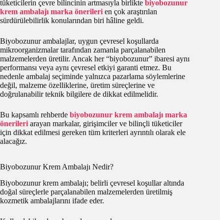
tüketicilerin çevre bilincinin artmasıyla birlikte
biyobozunur
krem ambalajı marka önerileri
en çok araştırılan
sürdürülebilirlik konularından biri hâline geldi.
Biyobozunur ambalajlar, uygun çevresel koşullarda
mikroorganizmalar tarafından zamanla parçalanabilen
malzemelerden üretilir. Ancak her “biyobozunur” ibaresi aynı
performansı veya aynı çevresel etkiyi garanti etmez. Bu
nedenle ambalaj seçiminde yalnızca pazarlama söylemlerine
değil, malzeme özelliklerine, üretim süreçlerine ve
doğrulanabilir teknik bilgilere de dikkat edilmelidir.
Bu kapsamlı rehberde
biyobozunur krem ambalajı marka
önerileri
arayan markalar, girişimciler ve bilinçli tüketiciler
için dikkat edilmesi gereken tüm kriterleri ayrıntılı olarak ele
alacağız.
Biyobozunur Krem Ambalajı Nedir?
Biyobozunur krem ambalajı; belirli çevresel koşullar altında
doğal süreçlerle parçalanabilen malzemelerden üretilmiş
kozmetik ambalajlarını ifade eder.