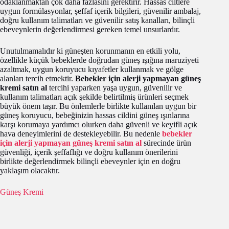
odaklanmaktan çok daha fazlasını gerektirir. Hassas ciltlere
uygun formülasyonlar, şeffaf içerik bilgileri, güvenilir ambalaj,
doğru kullanım talimatları ve güvenilir satış kanalları, bilinçli
ebeveynlerin değerlendirmesi gereken temel unsurlardır.
Unutulmamalıdır ki güneşten korunmanın en etkili yolu,
özellikle küçük bebeklerde doğrudan güneş ışığına maruziyeti
azaltmak, uygun koruyucu kıyafetler kullanmak ve gölge
alanları tercih etmektir.
Bebekler için alerji yapmayan güneş
kremi satın al
tercihi yaparken yaşa uygun, güvenilir ve
kullanım talimatları açık şekilde belirtilmiş ürünleri seçmek
büyük önem taşır. Bu önlemlerle birlikte kullanılan uygun bir
güneş koruyucu, bebeğinizin hassas cildini güneş ışınlarına
karşı korumaya yardımcı olurken daha güvenli ve keyifli açık
hava deneyimlerini de destekleyebilir. Bu nedenle
bebekler
için alerji yapmayan güneş kremi satın al
sürecinde ürün
güvenliği, içerik şeffaflığı ve doğru kullanım önerilerini
birlikte değerlendirmek bilinçli ebeveynler için en doğru
yaklaşım olacaktır.
Güneş Kremi