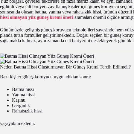
Yüz bölgesi, çevresel faktörlere en fazla maruz kalan ve aynı zamanda en
eğilimli veya cilt bariyeri zayıflamış kişiler için güneş koruyucu seçi
sonrasında oluşan batma, yanma veya rahatsızlık hissi, ürünün düzenli k
hissi olmayan yüz güneş kremi öneri
aramaları önemli ölçüde artmıştı
Günümüzde gelişmiş güneş koruyucu teknolojileri sayesinde hem yükse
planda tutan formüller geliştirilmektedir. Doğru seçilen bir güneş koruy
sağlamakla kalmaz, aynı zamanda cilt bariyerini destekleyerek günlük ba
Neden Batma Hissi Oluşturmayan Bir Güneş Kremi Tercih Edilmeli?
Bazı kişiler güneş koruyucu uyguladıktan sonra:
Batma hissi
Yanma hissi
Kaşıntı
Gerginlik
Rahatsızlık hissi
yaşayabilmektedir.