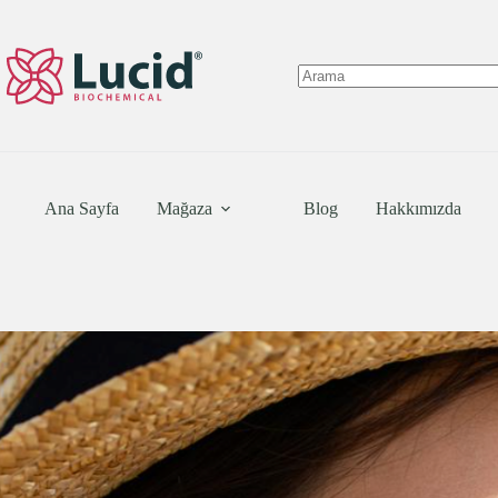
Skip
to
content
No
results
Ana Sayfa
Mağaza
Blog
Hakkımızda