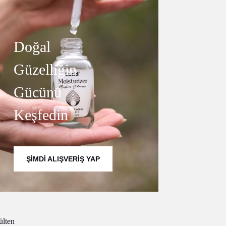
Doğal
Güzelliğin
Gücünü
Keşfedin
ŞIMDI ALIŞVERIŞ YAP
ülten