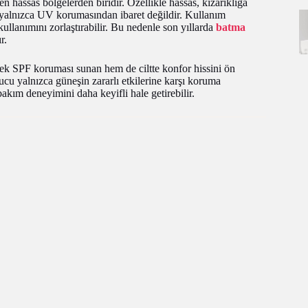
 hassas bölgelerden biridir. Özellikle hassas, kızarıklığa
mi yalnızca UV korumasından ibaret değildir. Kullanım
ullanımını zorlaştırabilir. Bu nedenle son yıllarda
batma
r.
k SPF koruması sunan hem de ciltte konfor hissini ön
ucu yalnızca güneşin zararlı etkilerine karşı koruma
kım deneyimini daha keyifli hale getirebilir.