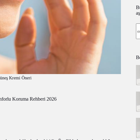
Bü
aş
Be
üneş Kremi Öneri
onforlu Koruma Rehberi 2026