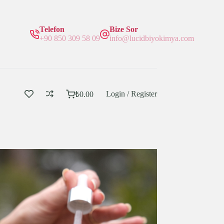
Telefon
Bize Sor
+90 850 309 58 09
info@lucidbiyokimya.com
Login / Register
₺
0.00
Sepetim