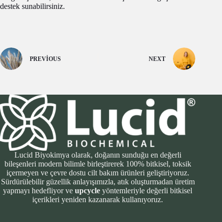
destek sunabilirsiniz.
PREVIOUS
NEXT
Lucid Biyokimya olarak, doğanın sunduğu en değerli
bileşenleri modern bilimle birleştirerek 100% bitkisel, toksik
içermeyen ve çevre dostu cilt bakım ürünleri geliştiriyoruz.
Sürdürülebilir güzellik anlayışımızla, atık oluşturmadan üretim
yapmayı hedefliyor ve
upcycle
yöntemleriyle değerli bitkisel
içerikleri yeniden kazanarak kullanıyoruz.