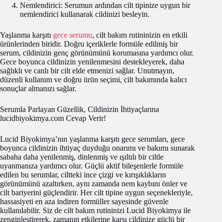
Nemlendirici: Serumun ardından cilt tipinize uygun bir
nemlendirici kullanarak cildinizi besleyin.
Yaşlanma karşıtı
gece serumu
, cilt bakım rutininizin en etkili
ürünlerinden biridir. Doğru içeriklerle formüle edilmiş bir
serum, cildinizin genç görünümünü korumasına yardımcı olur.
Gece boyunca cildinizin yenilenmesini destekleyerek, daha
sağlıklı ve canlı bir cilt elde etmenizi sağlar. Unutmayın,
düzenli kullanım ve doğru ürün seçimi, cilt bakımında kalıcı
sonuçlar almanızı sağlar.
Serumla Parlayan Güzellik, Cildinizin İhtiyaçlarına
lucidbiyokimya.com Cevap Verir!
Lucid Biyokimya’nın yaşlanma karşıtı gece serumları, gece
boyunca cildinizin ihtiyaç duyduğu onarımı ve bakımı sunarak
sabaha daha yenilenmiş, dinlenmiş ve ışıltılı bir ciltle
uyanmanıza yardımcı olur. Güçlü aktif bileşenlerle formüle
edilen bu serumlar, ciltteki ince çizgi ve kırışıklıkların
görünümünü azaltırken, aynı zamanda nem kaybını önler ve
cilt bariyerini güçlendirir. Her cilt tipine uygun seçenekleriyle,
hassasiyeti en aza indiren formüller sayesinde güvenle
kullanılabilir. Siz de cilt bakım rutininizi Lucid Biyokimya ile
zenginleştirerek, zamanın etkilerine karşı cildinize güçlü bir