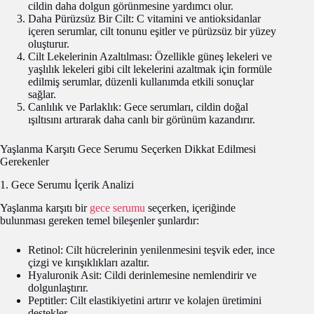
cildin daha dolgun görünmesine yardımcı olur.
Daha Pürüzsüz Bir Cilt: C vitamini ve antioksidanlar
içeren serumlar, cilt tonunu eşitler ve pürüzsüz bir yüzey
oluşturur.
Cilt Lekelerinin Azaltılması: Özellikle güneş lekeleri ve
yaşlılık lekeleri gibi cilt lekelerini azaltmak için formüle
edilmiş serumlar, düzenli kullanımda etkili sonuçlar
sağlar.
Canlılık ve Parlaklık: Gece serumları, cildin doğal
ışıltısını artırarak daha canlı bir görünüm kazandırır.
Yaşlanma Karşıtı Gece Serumu Seçerken Dikkat Edilmesi
Gerekenler
1. Gece Serumu İçerik Analizi
Yaşlanma karşıtı bir
gece serumu
seçerken, içeriğinde
bulunması gereken temel bileşenler şunlardır:
Retinol: Cilt hücrelerinin yenilenmesini teşvik eder, ince
çizgi ve kırışıklıkları azaltır.
Hyaluronik Asit: Cildi derinlemesine nemlendirir ve
dolgunlaştırır.
Peptitler: Cilt elastikiyetini artırır ve kolajen üretimini
destekler.