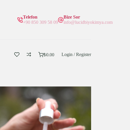
Telefon
Bize Sor
+90 850 309 58 09
info@lucidbiyokimya.com
Login / Register
₺
0.00
Sepetim