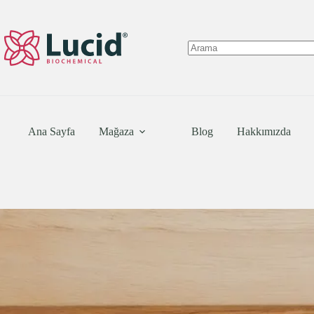
Skip
to
content
No
results
Ana Sayfa
Mağaza
Blog
Hakkımızda