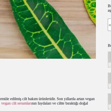
Bü
aş
Be
rmüle edilmiş cilt bakım ürünleridir. Son yıllarda artan vegan
,
vegan cilt serumları
nın faydaları ve ciltte bıraktığı doğal