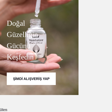
Doğal
Güzelliğin
Gücünü
Keşfedin
ŞIMDI ALIŞVERIŞ YAP
ülten