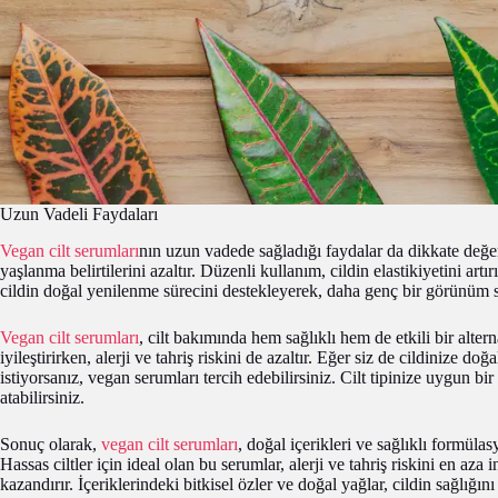
Uzun Vadeli Faydaları
Vegan cilt serumları
nın uzun vadede sağladığı faydalar da dikkate değerdi
yaşlanma belirtilerini azaltır. Düzenli kullanım, cildin elastikiyetini art
cildin doğal yenilenme sürecini destekleyerek, daha genç bir görünüm s
Vegan cilt serumları
, cilt bakımında hem sağlıklı hem de etkili bir alte
iyileştirirken, alerji ve tahriş riskini de azaltır. Eğer siz de cildinize d
istiyorsanız, vegan serumları tercih edebilirsiniz. Cilt tipinize uygun b
atabilirsiniz.
Sonuç olarak,
vegan cilt serumları
, doğal içerikleri ve sağlıklı formül
Hassas ciltler için ideal olan bu serumlar, alerji ve tahriş riskini en aza 
kazandırır. İçeriklerindeki bitkisel özler ve doğal yağlar, cildin sağlığını