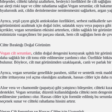
bileşenler, ciltteki tahrişi azaltırken, besleyici özellikleri ile cilt sağlı
az alerji riski taşır ve ciltte rahatlama sağlar.Vegan serumlar, cilt bakım
hyaluronik asit, cildin derinlemesine nemlenmesini sağlarken, argan yağ
Ayrıca, yeşil çayın güçlü antioksidan özellikleri, serbest radikallerle sava
görünümünü azaltmak için doğal özler, salatalık suyu veya papaya gibi y
içerikler, vegan serumların etkisini artırırken, cildin sağlıklı bir görü
rutininizin vazgeçilmez bir parçası olarak, hem cilt sağlığını hem de çe
Ciltte Bıraktığı Doğal Görünüm
Vegan cilt serumları
, cildin doğal dengesini koruyarak ışıltılı bir görü
daha sağlıklı bir cilt tonu elde edilmesine yardımcı olur. Özellikle bitk
bulunur. Böylece, cilt mat görünümden uzaklaşarak, canlı ve parlak bir h
Ayrıca, vegan serumlar genellikle paraben, sülfat ve sentetik renk madde
ciltte irritasyona yol açma olasılığını azaltarak, hassas ciltler için daha r
Aloe vera ve chamomile (papatya) gibi yatıştırıcı bileşenler, ciltteki kıza
destekler. Vegan serumlar, düzenli kullanıldığında ciltteki nem dengesini
edilmesine yardımcı olur. Hassas ciltler için formüle edilmiş bu serumlar
seçenek sunar ve ciltteki rahatlama hissini artırır.
Vegan Cilt Serumları ve Hassas Ciltler için Uygunluk