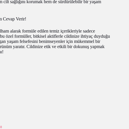
m cilt sağlığını korumak hem de sürdürülebilir bir yaşam
om Cevap Verir!
lham alarak formüle edilen temiz içerikleriyle sadece
u özel formüller, bitkisel aktiflerle cildinize ihtiyaç duyduğu
egan yaşam felsefesini benimseyenler için mükemmel bir
görünüm yaratır. Cildinize etik ve etkili bir dokunuş yapmak
ı!
60