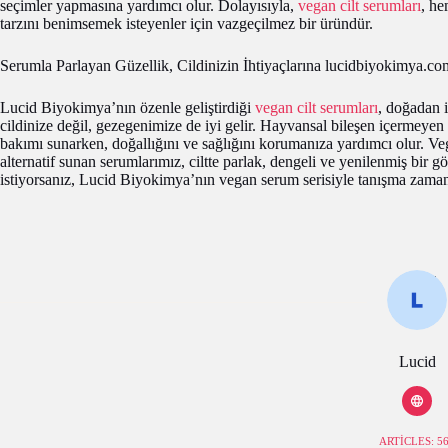
seçimler yapmasına yardımcı olur. Dolayısıyla,
vegan cilt serumları
, he
tarzını benimsemek isteyenler için vazgeçilmez bir üründür.
Serumla Parlayan Güzellik, Cildinizin İhtiyaçlarına lucidbiyokimya.c
Lucid Biyokimya’nın özenle geliştirdiği
vegan cilt serumları
, doğadan i
cildinize değil, gezegenimize de iyi gelir. Hayvansal bileşen içermeyen b
bakımı sunarken, doğallığını ve sağlığını korumanıza yardımcı olur. V
alternatif sunan serumlarımız, ciltte parlak, dengeli ve yenilenmiş bir 
istiyorsanız, Lucid Biyokimya’nın vegan serum serisiyle tanışma zaman
Lucid
ARTICLES: 5