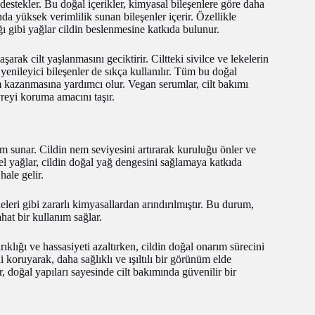
ğını destekler. Bu doğal içerikler, kimyasal bileşenlere göre daha
ında yüksek verimlilik sunan bileşenler içerir. Özellikle
ı gibi yağlar cildin beslenmesine katkıda bulunur.
şarak cilt yaşlanmasını geciktirir. Ciltteki sivilce ve lekelerin
enileyici bileşenler de sıkça kullanılır. Tüm bu doğal
nüm kazanmasına yardımcı olur. Vegan serumlar, cilt bakımı
vreyi koruma amacını taşır.
nüm sunar. Cildin nem seviyesini artırarak kuruluğu önler ve
isel yağlar, cildin doğal yağ dengesini sağlamaya katkıda
ale gelir.
leri gibi zararlı kimyasallardan arındırılmıştır. Bu durum,
ahat bir kullanım sağlar.
rıklığı ve hassasiyeti azaltırken, cildin doğal onarım sürecini
 koruyarak, daha sağlıklı ve ışıltılı bir görünüm elde
, doğal yapıları sayesinde cilt bakımında güvenilir bir