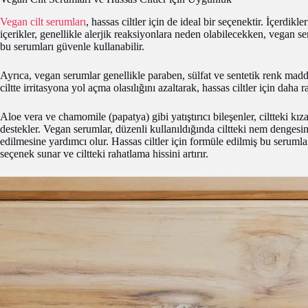
Vegan cilt serumları
, hassas ciltler için de ideal bir seçenektir. İçerdikl
içerikler, genellikle alerjik reaksiyonlara neden olabilecekken, vegan ser
bu serumları güvenle kullanabilir.
Ayrıca, vegan serumlar genellikle paraben, sülfat ve sentetik renk madde
ciltte irritasyona yol açma olasılığını azaltarak, hassas ciltler için daha r
Aloe vera ve chamomile (papatya) gibi yatıştırıcı bileşenler, ciltteki kıza
destekler. Vegan serumlar, düzenli kullanıldığında ciltteki nem dengesini
edilmesine yardımcı olur. Hassas ciltler için formüle edilmiş bu serumlar
seçenek sunar ve ciltteki rahatlama hissini artırır.